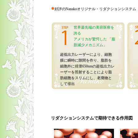
好評のNanakoオリジナル・リダクションシステム
世界最先端の美容医療を
誇る
アメリカが驚愕した 「脂
肪減少メカニズム」
超低出力レーザーにより、細胞
膜に瞬時に隙間を作り、脂肪を
細胞外に排泄650nmの超低出力レ
ーザーを照射することにより脂
肪細胞をスリムにし、老廃物と
して排出
リダクションシステムで期待できる作用図