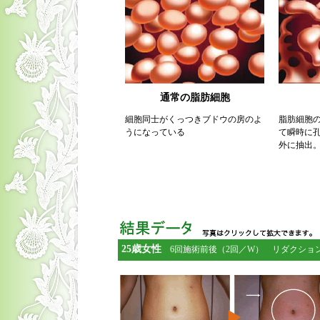
通常の脂肪細胞
細胞同士がくっつきブドウの房のよ
脂肪細胞
うになっている
て瞬時に
外に抽出
25歳女性
6回施術前後（2回／W） リダクション